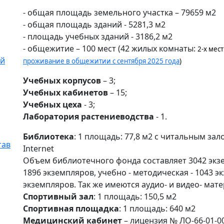
- общая площадь земельного участка – 79659 м2
- общая площадь зданий - 5281,3 м2
- площадь учебных зданий - 3186,2 м2
- общежитие – 100 мест (42 жилых комнаты:
2-х мест
ой
проживание в общежитии с сентября 2025 года
)
Учебных корпусов
– 3;
Учебных кабинетов
– 15;
Учебных цеха
- 3;
Лаборатория растениеводства
- 1.
Библиотека
: 1 площадь: 77,8 м2 с читальным за
тав
Internet
Объем библиотечного фонда составляет 3042 экзе
1896 экземпляров, учебно - методическая - 1043 э
экземпляров. Так же имеются аудио- и видео- ма
Спортивный зал
: 1 площадь: 150,5 м2
Спортивная площадка
: 1 площадь: 640 м2
Медицинский кабинет
– лицензия № ЛО-66-01-00