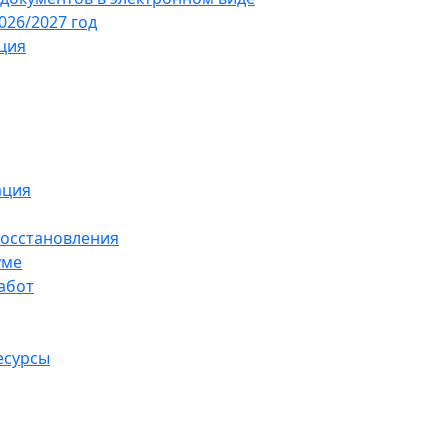
26/2027 год
ция
ация
восстановления
уме
абот
есурсы