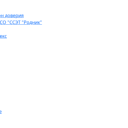
он доверия
СО "ССЭТ "Родник"
екс
е