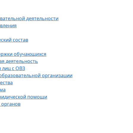
вательной деятельности
авления
еский состав
ержки обучающихся
ая деятельность
 лиц с ОВЗ
 образовательной организации
ества
зма
юридической помощи
 органов