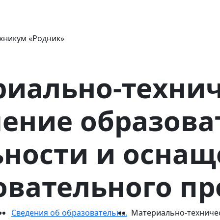
хникум «Родник»
риально-технич
чение образова
ьности и оснащ
овательного пр
Сведения об образовательн...
Материально-техничес.