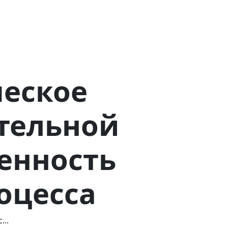
еское
тельной
енность
оцесса
..